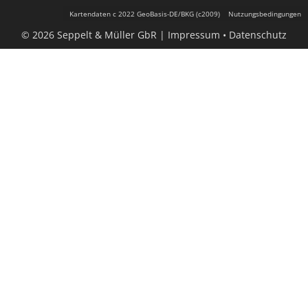
Kartendaten c 2022 GeoBasis-DE/BKG (c2009)
Nutzungsbedingungen
© 2026 Seppelt & Müller GbR |
Impressum
Datenschutz